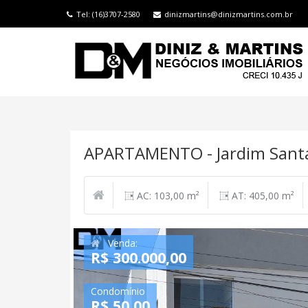
Tel: (16)3707-2580
dinizmartins@dinizmartins.com.br
APARTAMENTO - Jardim Sant
AC: 103,00 m²
AT: 405,00 m²
Venda:
R$ 300.000,00
Condomínio
R$ 50,00