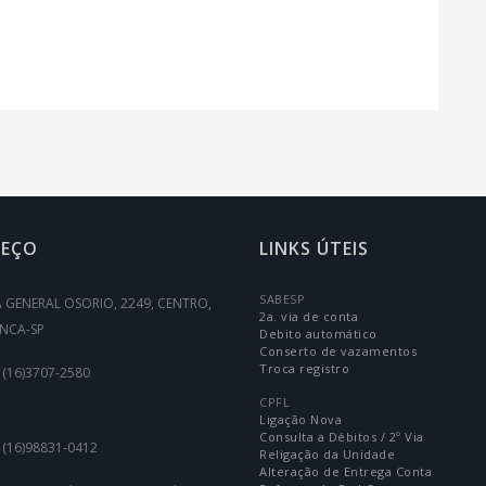
REÇO
LINKS ÚTEIS
SABESP
 GENERAL OSORIO, 2249, CENTRO,
2a. via de conta
NCA-SP
Debito automático
Conserto de vazamentos
Troca registro
 (16)3707-2580
CPFL
Ligação Nova
Consulta a Débitos / 2º Via
 (16)98831-0412
Religação da Unidade
Alteração de Entrega Conta