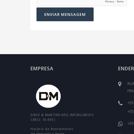
EMPRESA
ENDE
RUA
FRA
+55
+55
DINIZ & MARTINS NEG IMOBILIÁRIOS
CRECI: 10.435 J
+55
Horário de Atendimento
de Segunda a Sexta